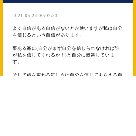
2021-05-24 00:07:33
よく自信がある自信がないとか使いますが私は自分
を信じるという自信があります。
事ある毎に(自分がまず自分を信じられなければ誰
が私を信じてくれるか！)と自分に鼓舞していま
す。
そして歳を重ねる毎に次は自分を信じてもらえる自
信を大切にする様になりました。
それが責任者、経営者として大事な事の１つだと思
っています！
評価は他人が決めるものなので難しい事ですが一人
でも多くの方に自信(自分を信じてもらえる)様に謙
虚にコツコツやっていきたいと思いますのでどうか
これからもよろしくお願いいたします‼️